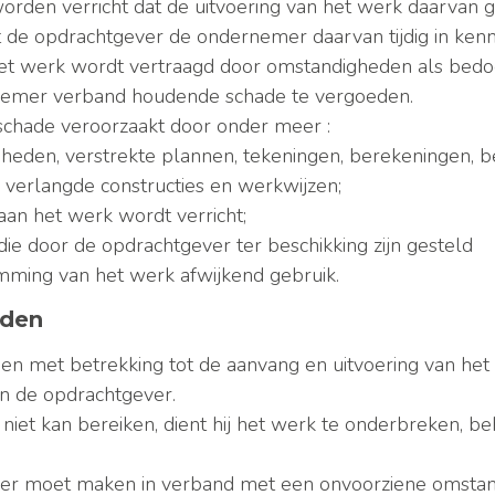
orden verricht dat de uitvoering van het werk daarvan g
ient de opdrachtgever de ondernemer daarvan tijdig in kenni
het werk wordt vertraagd door omstandigheden als bedoel
nemer verband houdende schade te vergoeden.
 schade veroorzaakt door onder meer :
eden, verstrekte plannen, tekeningen, berekeningen, bes
 verlangde constructies en werkwijzen;
an het werk wordt verricht;
ie door de opdrachtgever ter beschikking zijn gesteld
ing van het werk afwijkend gebruik.
eden
en met betrekking tot de aanvang en uitvoering van he
n de opdrachtgever.
iet kan bereiken, dient hij het werk te onderbreken, b
er moet maken in verband met een onvoorziene omstandi