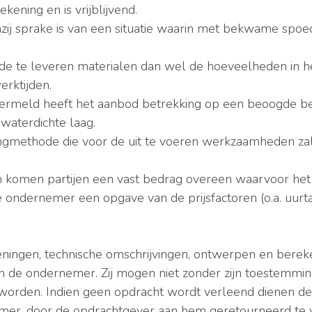
ening en is vrijblijvend.
enzij sprake is van een situatie waarin met bekwame sp
de te leveren materialen dan wel de hoeveelheden in h
rktijden.
dt vermeld heeft het aanbod betrekking op een beoogde 
waterdichte laag.
ormingmethode die voor de uit te voeren werkzaamheden 
 komen partijen een vast bedrag overeen waarvoor het 
e ondernemer een opgave van de prijsfactoren (o.a. uurt
ningen, technische omschrijvingen, ontwerpen en bereke
an de ondernemer. Zij mogen niet zonder zijn toestemmi
 worden. Indien geen opdracht wordt verleend dienen d
mer, door de opdrachtgever aan hem geretourneerd te