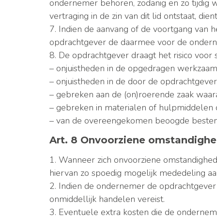
ondernemer behoren, zodanig en zo tijdig w
vertraging in de zin van dit lid ontstaat, d
7. Indien de aanvang of de voortgang van 
opdrachtgever de daarmee voor de onder
8. De opdrachtgever draagt het risico voor
– onjuistheden in de opgedragen werkzaamh
– onjuistheden in de door de opdrachtgever
– gebreken aan de (on)roerende zaak waara
– gebreken in materialen of hulpmiddelen d
– van de overeengekomen beoogde bestemm
Art. 8 Onvoorziene omstandigh
1. Wanneer zich onvoorziene omstandighed
hiervan zo spoedig mogelijk mededeling aa
2. Indien de ondernemer de opdrachtgever n
onmiddellijk handelen vereist.
3. Eventuele extra kosten die de ondernem