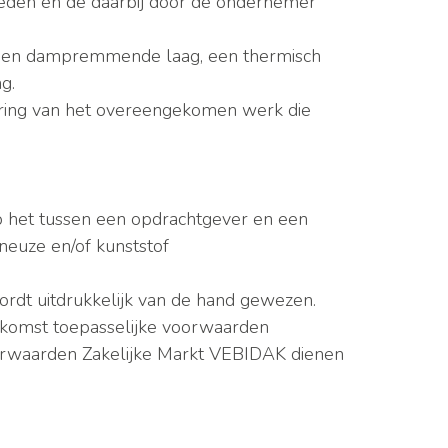
den en de daarbij door de ondernemer
) een dampremmende laag, een thermisch
g.
ering van het overeengekomen werk die
p het tussen een opdrachtgever en een
euze en/of kunststof
rdt uitdrukkelijk van de hand gewezen.
nkomst toepasselijke voorwaarden
orwaarden Zakelijke Markt VEBIDAK dienen