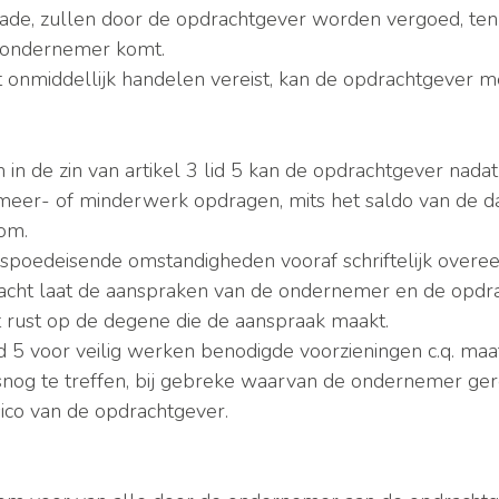
schade, zullen door de opdrachtgever worden vergoed, te
de ondernemer komt.
et onmiddellijk handelen vereist, kan de opdrachtgever
n de zin van artikel 3 lid 5 kan de opdrachtgever nada
er- of minderwerk opdragen, mits het saldo van de daa
om.
spoedeisende omstandigheden vooraf schriftelijk over
dracht laat de aanspraken van de ondernemer en de opd
t rust op de degene die de aanspraak maakt.
21 lid 5 voor veilig werken benodigde voorzieningen c.q.
nog te treffen, bij gebreke waarvan de ondernemer gerec
sico van de opdrachtgever.