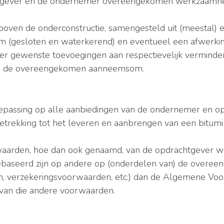
chtgever en de ondernemer overeengekomen werkzaamhe
 boven de onderconstructie, samengesteld uit (meestal
em (gesloten en waterkerend) en eventueel een afwerkin
ver gewenste toevoegingen aan respectievelijk vermind
g op de overeengekomen aanneemsom.
epassing op alle aanbiedingen van de ondernemer en o
ekking tot het leveren en aanbrengen van een bitumin
waarden, hoe dan ook genaamd, van de opdrachtgever wo
ebaseerd zijn op andere op (onderdelen van) de overee
, verzekeringsvoorwaarden, etc.) dan de Algemene Vo
 van die andere voorwaarden.