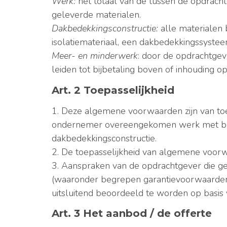
Werk:
het totaal van de tussen de opdra
geleverde materialen.
Dakbedekkingsconstructie:
alle materialen
isolatiemateriaal, een dakbedekkingssyste
Meer- en minderwerk
: door de opdrachtge
leiden tot bijbetaling boven of inhoudin
Art. 2 Toepasselijkheid
1. Deze algemene voorwaarden zijn van to
ondernemer overeengekomen werk met betr
dakbedekkingsconstructie.
2. De toepasselijkheid van algemene voor
3. Aanspraken van de opdrachtgever die g
(waaronder begrepen garantievoorwaarden
uitsluitend beoordeeld te worden op basis
Art. 3 Het aanbod / de offerte