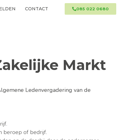
ELDEN
CONTACT
085 022 0680
akelijke Markt
Algemene Ledenvergadering van de
jf.
 beroep of bedrijf.