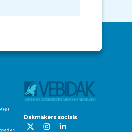
 Maps
Dakmakers socials
tgoed en