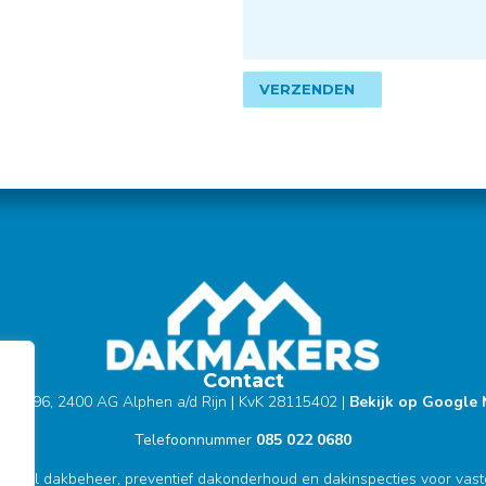
VERZENDEN
Contact
bus 296, 2400 AG Alphen a/d Rijn
|
KvK 28115402
|
Bekijk op Google
Telefoonnummer
085 022 0680
ioneel dakbeheer, preventief dakonderhoud en dakinspecties voor vas