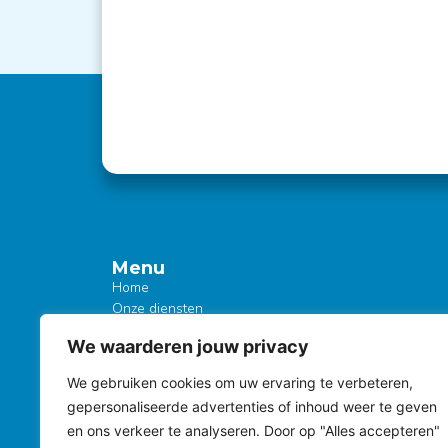
Menu
Home
Onze diensten
Dakreparatie
We waarderen jouw privacy
Dakonderhoud
Post
Dakadvies
We gebruiken cookies om uw ervaring te verbeteren,
Dakservice
gepersonaliseerde advertenties of inhoud weer te geven
Over ons
en ons verkeer te analyseren. Door op "Alles accepteren"
Kennisbank
Profess