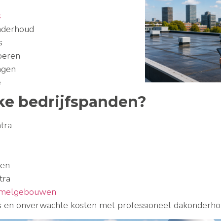
s
nderhoud
s
voeren
ngen
e
ke bedrijfspanden?
ntra
len
tra
zamelgebouwen
 en onverwachte kosten met professioneel dakonderho