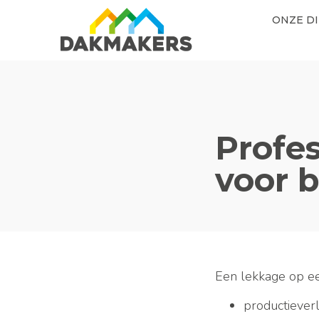
ONZE D
Profe
voor 
Een lekkage op ee
productieverl