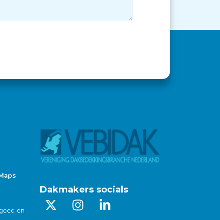
 Maps
Dakmakers socials
tgoed en