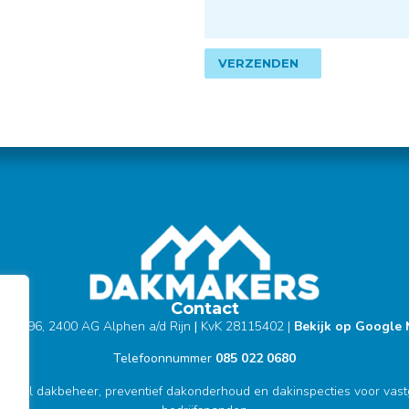
VERZENDEN
Contact
bus 296, 2400 AG Alphen a/d Rijn
|
KvK 28115402
|
Bekijk op Google
Telefoonnummer
085 022 0680
ioneel dakbeheer, preventief dakonderhoud en dakinspecties voor vas