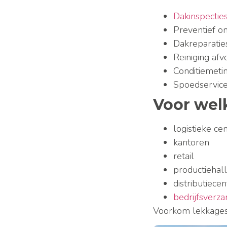
Dakinspectie
Preventief o
Dakreparatie
Reiniging af
Conditiemeti
Spoedservic
Voor wel
logistieke ce
kantoren
retail
productiehal
distributiecen
bedrijfsver
Voorkom lekkages