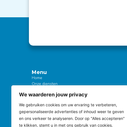
Menu
Home
Onze diensten
Dakreparatie
We waarderen jouw privacy
Dakonderhoud
Post
Dakadvies
We gebruiken cookies om uw ervaring te verbeteren,
Dakservice
gepersonaliseerde advertenties of inhoud weer te geven
Over ons
en ons verkeer te analyseren. Door op "Alles accepteren"
Kennisbank
Profess
Contact
te klikken, stemt u in met ons gebruik van cookies.