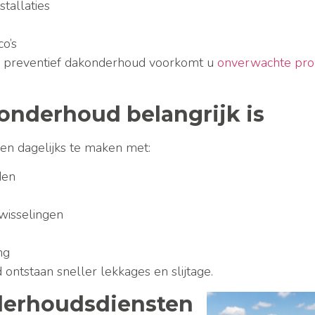
stallaties
co’s
l preventief dakonderhoud voorkomt u
onverwachte pr
nderhoud belangrijk is
gen dagelijks te maken met:
den
wisselingen
ng
ontstaan sneller lekkages en slijtage.
derhoudsdiensten