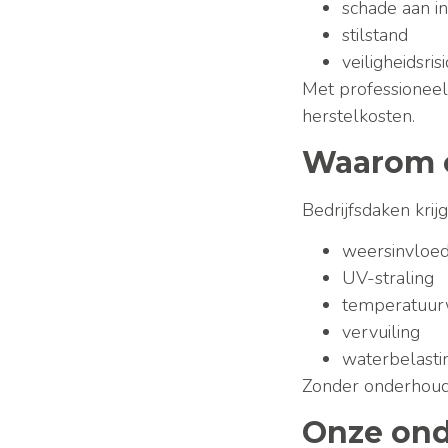
schade aan in
stilstand
veiligheidsrisi
Met professionee
herstelkosten.
Waarom o
Bedrijfsdaken krij
weersinvloe
UV-straling
temperatuur
vervuiling
waterbelasti
Zonder onderhoud 
Onze on