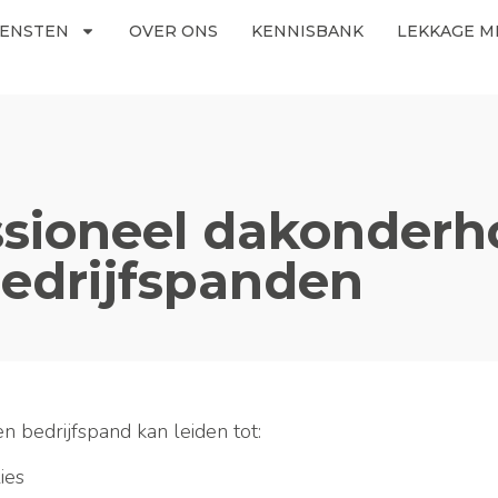
IENSTEN
OVER ONS
KENNISBANK
LEKKAGE M
ssioneel dakonder
bedrijfspanden
n bedrijfspand kan leiden tot:
ies