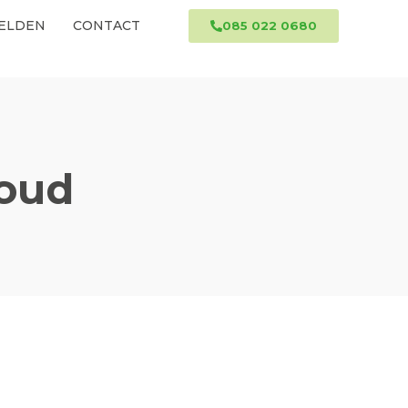
ELDEN
CONTACT
085 022 0680
houd